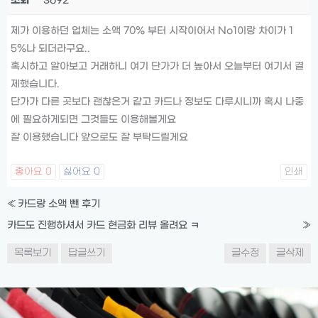
조회
3692
제가 이용하던 업체는 소액 70% 부터 시작이어서 No1이랑 차이가 1
5%나 되더라구요..
혹시하고 알아보고 거래하니 여기 단가가 더 높아서 오늘부터 여기서 결
제했습니다.
단가가 다른 곳보다 괜찮은거 같고 카드나 정보도 다루시니까 혹시 나중
에 필요하게되면 그것들도 이용해볼게요
잘 이용했습니다 앞으로도 잘 부탁드릴게요
좋아요
0
싫어요
0
인쇄
«
카드랑 소액 뺀 후기
카드도 진행하셔서 카드 현금화 리뷰 올려요 ㅋ
»
목록보기
답글쓰기
글수정
글삭제