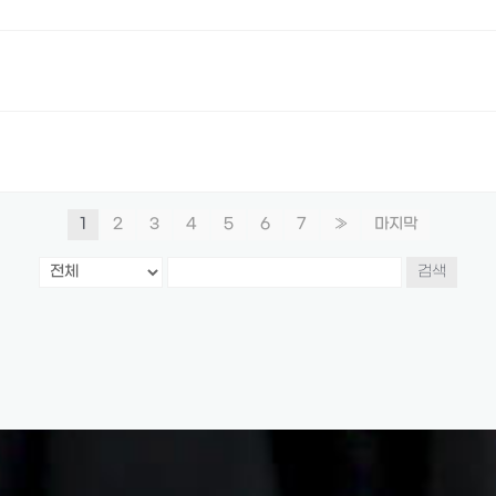
1
2
3
4
5
6
7
»
마지막
검색