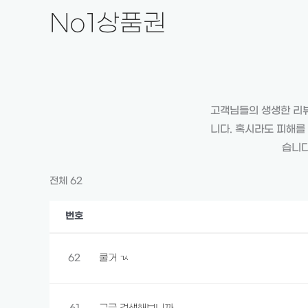
콘
No1상품권
텐
츠
로
건
너
고객님들의 생생한 리뷰
뛰
니다. 혹시라도 피해를
기
습니다
전체 62
번호
62
쿨거 ㄳ