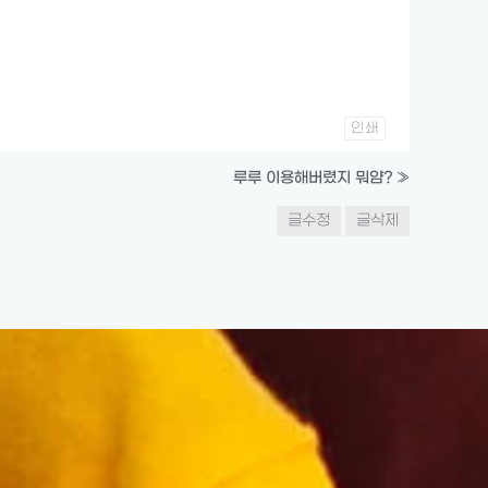
인쇄
루루 이용해버렸지 뭐얌?
»
글수정
글삭제