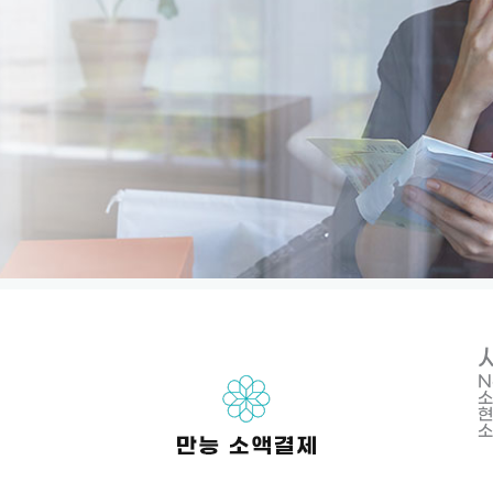
N
소
현
소