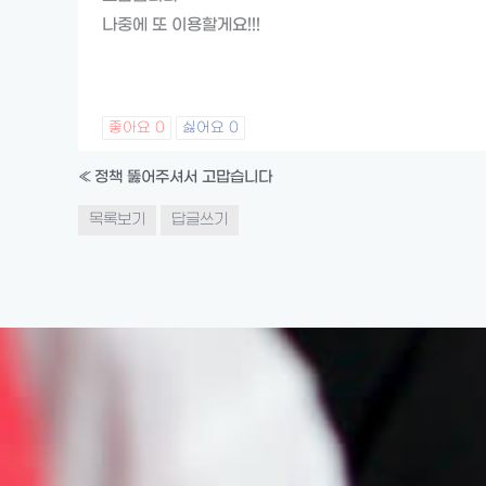
나중에 또 이용할게요!!!
좋아요
0
싫어요
0
«
정책 뚫어주셔서 고맙습니다
목록보기
답글쓰기