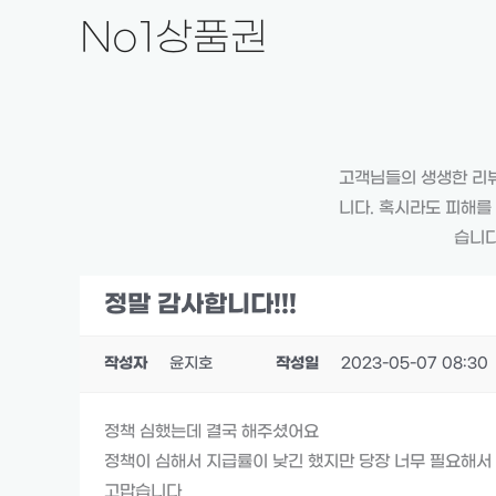
콘
No1상품권
텐
츠
로
건
너
고객님들의 생생한 리뷰
뛰
니다. 혹시라도 피해를
기
습니다
정말 감사합니다!!!
작성자
윤지호
작성일
2023-05-07 08:30
정책 심했는데 결국 해주셨어요
정책이 심해서 지급률이 낮긴 했지만 당장 너무 필요해서
고맙습니다