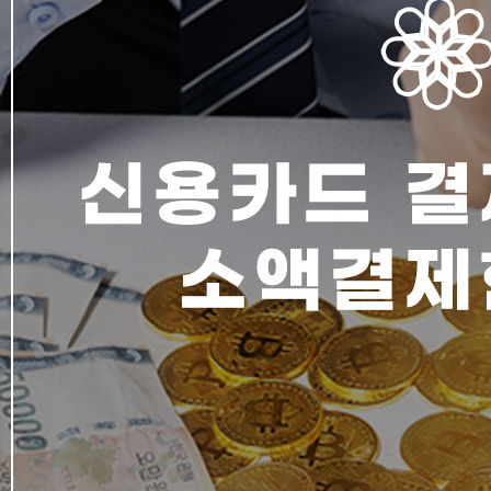
드
결
제
를
통
한
소
액
결
제
현
금
화