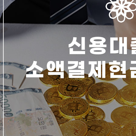
소
액
결
제
현
금
화
의
비
교