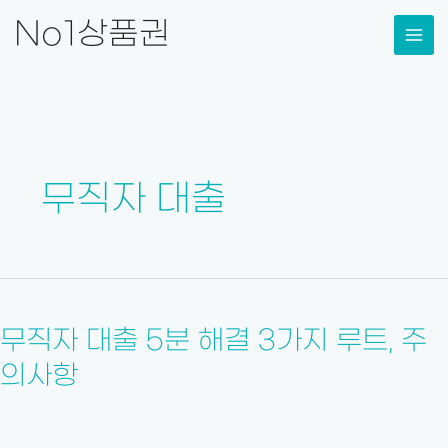
콘
No1상품권
텐
츠
로
건
너
뛰
무직자 대출
기
무
직
무직자 대출 5분 해결 3가지 루트, 주
자
대
의사항
출
5
분