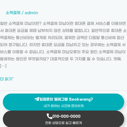
결
방
소액결제
/
admin
법
일반 소액결제 미납이란? 소액결제 미납이란 휴대폰 결제 서비스를 이용하면
과
서 휴대폰 요금을 제때 납부하지 않은 상태를 말합니다. 일반적으로 휴대폰 소
예
액결제는 통신비와는 별개로 처리되며, 결제한 금액은 다음달 통신비에 합산
방
되어 청구됩니다. 하지만 휴대폰 요금을 미납하고 있는 경우에는 소액결제 서
법
비스를 이용할 수 없습니다. 소액결제 미납오류의 주요 원인 소액결제 미납이
ㅣ
발생하는 원인은 무엇일까요? 대표적으로 두 가지를 들 수 있습니다. 첫째,
현
[…]
금
화
더 읽기"
루
트
4
입점문의 텔레그램 Seokwang7
가
내가 원하는 시간에 편리하게
지
010-000-0000
로
전화 상담으로 쉽고 빠르게
미