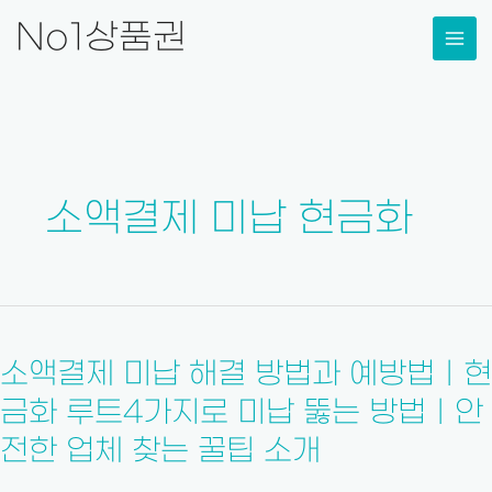
콘
No1상품권
텐
츠
로
건
너
뛰
소액결제 미납 현금화
기
소
액
소액결제 미납 해결 방법과 예방법ㅣ현
결
제
금화 루트4가지로 미납 뚫는 방법ㅣ안
미
전한 업체 찾는 꿀팁 소개
납
해