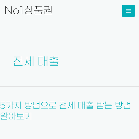
콘
No1상품권
텐
츠
로
건
너
뛰
전세 대출
기
5
가
5가지 방법으로 전세 대출 받는 방법
지
방
알아보기
법
으
로