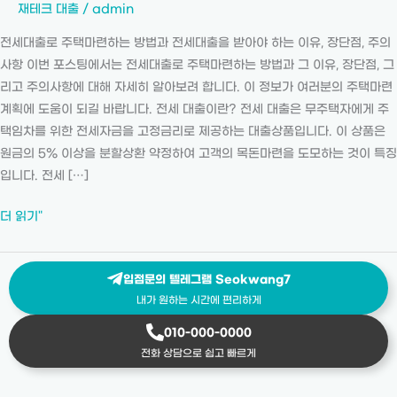
재테크 대출
/
admin
전
세
전세대출로 주택마련하는 방법과 전세대출을 받아야 하는 이유, 장단점, 주의
대
사항 이번 포스팅에서는 전세대출로 주택마련하는 방법과 그 이유, 장단점, 그
출
리고 주의사항에 대해 자세히 알아보려 합니다. 이 정보가 여러분의 주택마련
받
계획에 도움이 되길 바랍니다. 전세 대출이란? 전세 대출은 무주택자에게 주
는
택임차를 위한 전세자금을 고정금리로 제공하는 대출상품입니다. 이 상품은
방
원금의 5% 이상을 분할상환 약정하여 고객의 목돈마련을 도모하는 것이 특징
법
입니다. 전세 […]
알
아
더 읽기"
보
기
입점문의 텔레그램 Seokwang7
내가 원하는 시간에 편리하게
010-000-0000
전화 상담으로 쉽고 빠르게